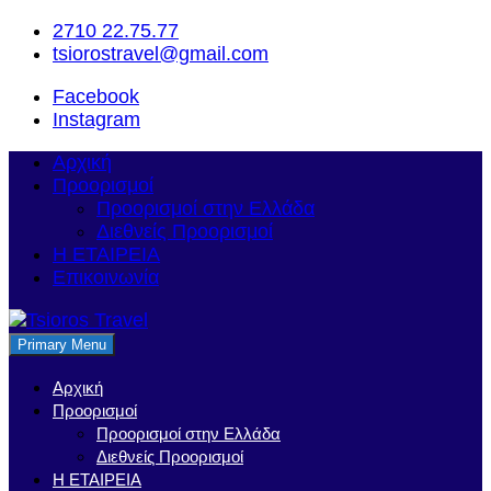
Skip
2710 22.75.77
to
tsiorostravel@gmail.com
content
Facebook
Instagram
Αρχική
Προορισμοί
Προορισμοί στην Ελλάδα
Διεθνείς Προορισμοί
Η ΕΤΑΙΡΕΙΑ
Επικοινωνία
Primary Menu
Tsioros Travel
Ταξιδιωτικό Γραφείο| Τρίπολη
Αρχική
Προορισμοί
Προορισμοί στην Ελλάδα
Διεθνείς Προορισμοί
Η ΕΤΑΙΡΕΙΑ